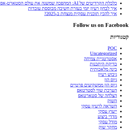
כלכלת הקרדיטים של AI: המהפכה שמשנה את עולם הסטארט-אפים
איך לבחון רעיון יזמי בעזרת חשיבה מבוססת עובדות
איך להכין תוכנית עסקית מנצחת ב-2025?
Follow us on Facebook
קטגוריות
POC
Uncategorized
אסטרטגיית צמיחה
בדיקת היתכנות
בינה מלאכותית
גיבוש רעיון
גיוס הון
גיוס הון ממשקיעים פרטיים
הערכת שווי לסטרטאפ
הצלחה של סטארטאפ
השוק
השראה לרעיון עסקי
ייעוץ עסקי
מדדי ביצוע
מודל עסקי
מחקר שוק