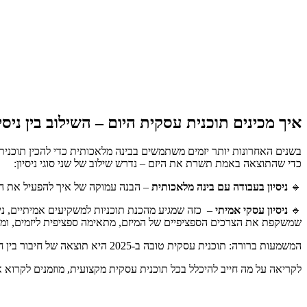
איך מכינים תוכנית עסקית היום – השילוב בין ניסי
בשנים האחרונות יותר יזמים משתמשים בבינה מלאכותית כדי להכין תוכנית 
כדי שהתוצאה באמת תשרת את היזם – נדרש שילוב של שני סוגי ניסיון:
🔹
ניסיון בעבודה עם בינה מלאכותית
– הבנה עמוקה של איך להפעיל את הכלים בצורה חכמה, ואיך 
🔹
ניסיון עסקי אמיתי
– כזה שמגיע מהכנת תוכניות למשקיעים אמיתיים, נית
שמשקפת את הצרכים הספציפיים של המיזם, מתאימה ספציפית ליזמים, ומדר
המשמעות ברורה: תוכנית עסקית טובה ב-2025 היא תוצאה של חיבור בין חשיבה אסטרטגית וכלים טכנולוגיים – לא תחליף זה לזה, אלא שילוב מדויק ביניהם.
לקריאה על מה חייב להיכלל בכל תוכנית עסקית מקצועית, מוזמנים לקרוא א