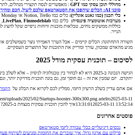
מחוללי תוכן עסקי
כמו
GPT
: מאפשרים לנסח תקצירי מנהלים, לתרג
סוכני AI: הכלים שיהפכו את הסטארטאפ שלכם ליעיל, חכם ומהיר.
כלי תכנון (כמו גאנט אונליין)
:
כלים כמו Notion, Trello או Monday מאפשרים לבנות גאנט פעולה ברור, עם חלוקה למשימות, תאריכים ואחראים – ולהפוך את התוכנית למסלול פעולה מעשי.
מערכות אוטומציה פיננסית
:
כלים כמו
Finmodelslab
,
LivePlan
, 
כוללות ממשקים נוחים, טבלאות מובנות ודוחות גרפיים שקל להציג ל
הנייר.
השורה התחתונה: הכלים קיימים – אבל הערך האמיתי נוצר כשמשלבים אותם ע
מגיע מהאדם שמכוון, עורך ומדייק את התובנות של התוצרים העסקיים.
לסיכום – תוכנית עסקית מודל 2025
הגישה הנכונה ב-2025 היא לא לבחור בין טכנולוגיה לניס
יתקדם. יזם שמבין את זה – גם חוסך זמן, גם בונה תוכנית מדויקת יותר, וג
אם אתם עדיין בשלב הרעיון היזמי, ממליץ לכם לקרוא את הבלוג על
הקמת 
tent/uploads/2025/02/Startups-booster-300x300.png
arielro
2025-03-11
2025-03-11 13:52:14
13:31:01
איך להכין תוכנית עסקית מנצחת ב-2025?
פוסטים אחרונים
נכסים דיגיטליים ככלי עבודה ליזמי סטארטאפ
פיילוט עם ארגון גדול: איך שוברים את החומות ומגיעים לשיתוף פעו