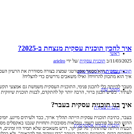
איך להכין תוכנית עסקית מנצחת ב-2025?
ראשי
11/03/2025
/
ב
תוכנית עסקית
/
על ידי
arielro
תוכנית עסקית
היא מסמך אסטרטגי שמציג בצורה מסודרת את הרעיון העסקי,
גיבוש רעיון לסטארטאפ
איך הוא מתכוון להרוויח? ואילו משאבים נדרשים כדי להצליח?
מעבר להיותה כלי לתכנון פנימי, התוכנית העסקית משמשת גם אמצעי תקשור
מחקר שוק
לעתיד. כשיש תכנון ברור, הרבה יותר קל להתקדם, לבנות תוכנית שיווקית 
איך בנו תוכנית עסקית בעבר?
תוכנית עסקית
בעבר, כתיבת תוכנית עסקית הייתה תהליך ארוך, כבד ולעיתים מייגע. יזמ
הדגש היה על פורמט רשמי, טבלאות מסובכות ותחזיות שנבנו באקסלים מס
תוכנית עבודה אסטרטגית
הבעיה הייתה שהתהליך גזל זמן יקר, דרש משאבים שלא תמיד היו זמינים, 
במקרים רבים, התוכנית נכתבה בעיקר "כדי שיהיה מה להראות", ולא ככלי 