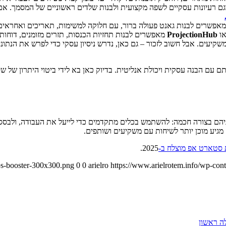
ם רעיונות עסקיים לשפה מקצועית ולבנות שלדים ראשוניים של המסמך. אם 
או
ProjectionHub
מאפשרים לבנות תחזיות הכנסות, תזרים מזומנים, דוחות 
משקיעים. אבל חשוב לזכור – גם כאן, נדרש ניסיון עסקי כדי לפרש את הנתו
ם הבנה עסקית ויכולת אנליטית. בדיוק כאן בא לידי ביטוי היתרון של שילו
יון – אלא לשלב ביניהם בצורה חכמה: להשתמש בכלים מתקדמים כדי לייעל את העבוד
ם מגיע מוכן יותר לשיחות עם משקיעים ושותפים.
סטארט אפ מוצלח ב-
2025.
ups-booster-300x300.png
0
0
arielro
https://www.arielrotem.info/wp-con
לה ראשון