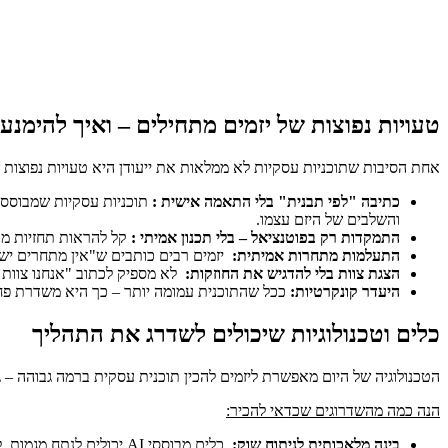
טעויות נפוצות של יזמים מתחילים – ואיך להימנע
אחת הסיבות שתוכניות עסקיות לא ממלאות את ייעודן היא טעויות נפוצות ש
כתיבה "לפי תבנית" בלי התאמה אישית
:
תוכניות עסקיות שמבוססות
והשלבים של היזם עצמו.
התמקדות רק בפוטנציאל – בלי תכנון אמיתי
:
קל להראות תחזיות מרש
התעלמות מתחרות אמיתית
:
יזמים רבים כותבים ש"אין מתחרים ישיר
הצגת צוות בלי להדגיש את החוזקות
:
לא מספיק לכתוב "אנחנו צוות 
היעדר קונקרטיות
:
ככל שהתוכנית עמומה יותר – כך היא משדרת פחות
כלים וטכנולוגיות שיכולים לשדרג את התהליך
הטכנולוגיה של היום מאפשרת ליזמים להכין תוכנית עסקית ברמה גבוהה – גם 
הנה כמה מהשדרוגים שכדאי להכיר:
בינה מלאכותית לניתוח שוק
:
כלים מבוססי AI יכולים לנתח מגמות, לזהות מתחרים, ולהפיק תובנות על קהלי יעד בזמן קצר. כשיודעים לעבוד איתם נכון – אפשר להגיע לדיוק גבוה מאוד, גם בלי סקרים יקרים.